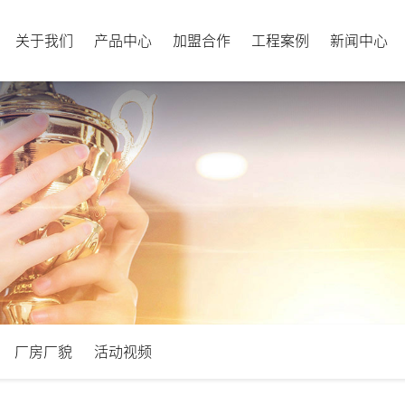
关于我们
产品中心
加盟合作
工程案例
新闻中心
厂房厂貌
活动视频